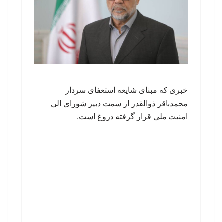
خبری که مبنای شایعه استعفای سردار
محمدباقر ذوالقدر از سمت دبیر شورای الی
امنیت ملی قرار گرفته دروغ است.