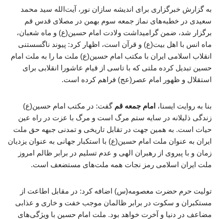
به گزارش خبرگزاری برای اندیشه سازان نور، آیت‌الله سید محمد
سعیدی در خطبه‌های نماز جمعه سوم بهمن در مصلای قدس قم
برگزار شد، ضمن گرامیداشت ولادت امام حسین(ع) و ماه شعبان،
ماه انس با اهل بیت(ع) و قرآن است، اظهار کرد: پیوند ناگسستنی
انقلاب اسلامی ایران با مکتب امام حسین(ع) ملت ما را به ملت امام
حسین تبدیل کرده ملتی که با تاسی از قیام عاشورا انقلابی برای
استقلال و ظهور امام عصر(عج) فراهم کرده است.
بنا به روایت ایسنا،
امام جمعه قم
گفت: در مکتب امام حسین(ع)
زندگی ذلیلانه در سایه ستم مرگ است و مرگ با عزت در راه عین
حیات است. به همین جهت در تقابل تاریخی و تمدنی جبهه حق ملت
ایران به عنوان ملت امام حسین(ع) با استکبار جهانی به عنوان یزدیان
زمان و با پیروی از رهبران الهی و عدم تسلیم در برابر ظالم امروز
ملت ایران اسلامی رمز نجات همه ملت‌های مستضعف است.
تولیت حرم حضرت معصومه(س) اضافه کرد: در مقابل اطاعت از
مستکبران و سکوت در برابر ظالمان موجب خفت و خاری و عذابی
مضاعف در دنیا و آخرت خواهد بود. ملت امام حسین با ویژگی‌های