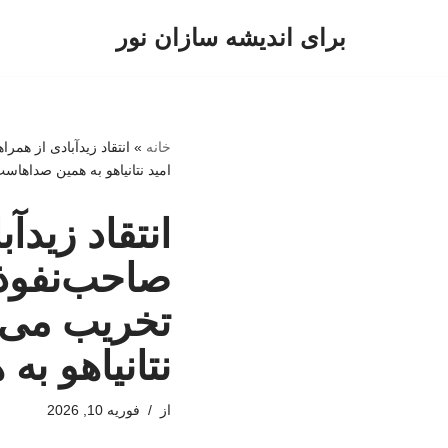
برای اندیشه سازان نور
پرش
به
محتوا
خانه
»
انتقاد زیدآبادی از هم
امید نتانیاهو به همین صداهاس
انتقاد زید
صاحب‌نفوذ 
تخریب می‌ک
نتانیاهو ب
از
فوریه 10, 2026