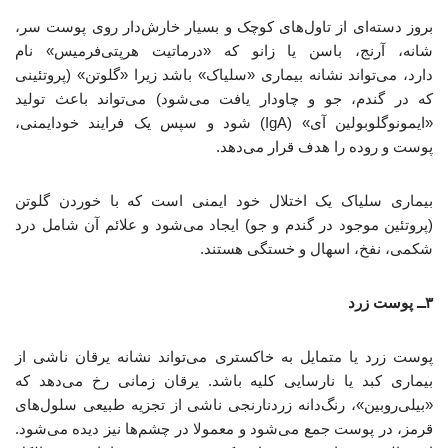
بروز دسته‌ای از تاول‌های کوچک و بسیار خارش‌دار روی پوست سر،
شانه، آرنج، باسن یا زانو که «درماتیت هرپتی‌فرمیس» نام
دارد، می‌تواند نشانه بیماری «سلیاک» باشد زیرا «گلوتن» (پروتئینی
که در گندم، جو و چاودار یافت می‌شود) می‌تواند باعث تولید
«ایمونوگلوبولین آی» (IgA) شود و سپس یک فرایند خودایمنی،
پوست و روده را هدف قرار می‌دهد.
بیماری سلیاک یک اختلال خود ایمنی است که با خوردن گلوتن
(پروتئین موجود در گندم و جو) ایجاد می‌شود و علائم آن شامل درد
شکمی، نفخ، اسهال و خستگی هستند.
۳ــ پوست زرد
پوست زرد یا متمایل به خاکستری می‌تواند نشانه یرقان ناشی از
بیماری کبد یا نارسایی کلیه باشد. یرقان زمانی رخ می‌دهد که
«بیلی‌روبین»، رنگ‌دانه زردنارنجی ناشی از تجزیه طبیعی سلول‌های
قرمز، در پوست جمع می‌شود و معمولا در چشم‌ها نیز دیده می‌شود.