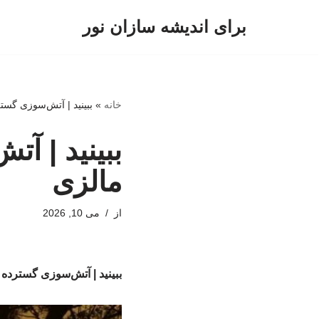
برای اندیشه سازان نور
پرش
به
محتوا
خانه
»
ببینید | آتش‌سوزی گست
ببینید | آ
مالزی
از
می 10, 2026
ببینید | آتش‌سوزی گسترده