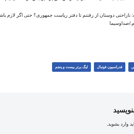
اراحتی دوستان از رفتنم تا دفتر ریاست جمهوری؟ حتی اگر لازم باشد 
./صداوسیما
س
فدراسیون فوتبال
لیگ برتر بیست و پنجم
بنویسید
ید
وارد بشوید
.