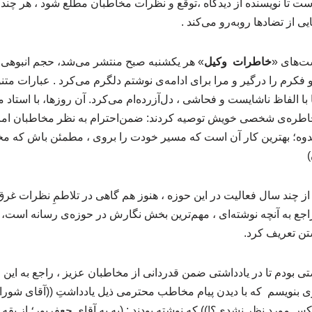
 تا نویسنده از دیدگاه ،توقع و نظرات مخاطبان مطلع شود ، هر چند
یی از تضادها روبه‌رو می‌کند .
شت‌های «
خاطرات وکیل
» هر یکشنبه صبح منتشر می‌شد، حجم انبوهی 
فکرم را درگیر و مرا برای ادامه‌ی نوشتم دلگرم می‌کرد . عبارات متنوع
 با الفاظ ناشایست و فحاشی ، دل‌آزرده‌ام می‌کرد. آن روزها، با استاد
اطره‌ی شخصی خویش توصیه کردند: ضمن‌احترام به نظر مخاطبان اما ن
اندوه؛ بهترین کار آن است که مسیر خودت را بروی ، مطمئن باش که مخ
ز چند سال فعالیت در این حوزه ، هنوز هم گاهی در تلاطمِ نظرات غرق
اجع به آنچه نوشته‌ای ، مهم‌ترین بخش نگارش در حوزه‌ی رسانه است، 
تن تعریف کرد.
 بودم تا در یادداشتی ضمن قدردانی از مخاطبان عزیز ، راجع به این 
بنویسم که با دیدن پیام مخاطب محترمی ذیل یادداشتِ ((آقای شورای
مورد نظر نشدی؟!)) که نوشته بودند : (به به آقای جعفرپور؛ از یقه دی