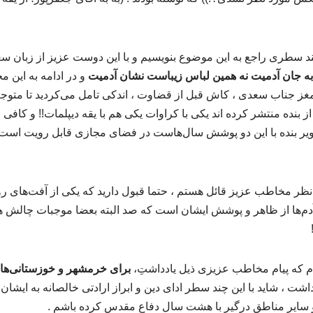
 چند سطری راجع به این موضوع بنویسیم و با این دوست عزیز از زبان
 جان آدمیت نه همین لباس زیباست نشان آدمیت
و در ادامه به این
ر مغز جناب سعدی ، کاش قبل از قضاوت ، اندکی تامل می‌کردید تا متو
از بنده منتشر کرده اند یکی با کراوات یکی هم با یقه دیپلمات!! و کاف
صویر بنده با این دو پوشش سال‌هاست در فضای مجازی قابل رویت است
نظر مخاطب عزیز قائل هستم ، حتما قبول دارید که یکی از آفت‌های 
م‌ها از ظاهر و پوشش ایشان است که صد البته بعضا موجبات چالش ه
م که پیام مخاطب عزیزی ذیل یادداشتِ،
برای خرمشهر و خوزستانی‌ه
اشت ، شاید با این چند سطر ادای دین و ابراز ارادتی خالصانه‌ به ایشا
و سایر مناطق درگیر با هشت سال دفاع مقدس کرده باشم .