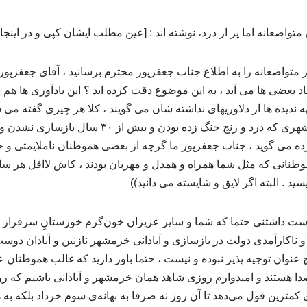
واضعانه اما پر از درد، نوشته اند : [عین مطلب ایشان کپی و در اینجا
متواصعانه را به اطلاع جناب جعفرپور محترم برسانید ، آقای جعفرپور
۳ خرداد به یاد بعضی ها می آید ، به این موضوع دقت کرده اید ؟ این یادآوری ها
دیده ها از دلاوریهای نداشته شان می گویند ، کلا هر چیزی گفته م
مردمانش ، این را یک خرمشهری که درد و رنج جنگ زده ب
ه می گوید ، جناب جعفرپور ما گرچه از بعضی هموطنان ناملایمتی و ح
وطنانی که مثل شما همراه و همدل و مهربان بودند ، کاش لااقل هر سا
 . البته اگر لایق و شایسته می دانید))
داشتنی حتما که شما و سایر عزیزان خون‌گرم خوزستانِ سرفراز ، ل
 ناکارآمدی دولت در بازسازی و آبادانی خرمشهر نازنین و آبادان دوس
 عنوان توجیه پذیر نبوده و نیست ، حتما باور دارید که غالب هموطنان ع
‌صدا هستند و امیدوارم روزی شاهد همان خرمشهر و آبادانی باشیم ک
‌ی کمترین قول می‌دهد تا آن روز نه صرفا به بهانه‌ی سوم خرداد بلکه به