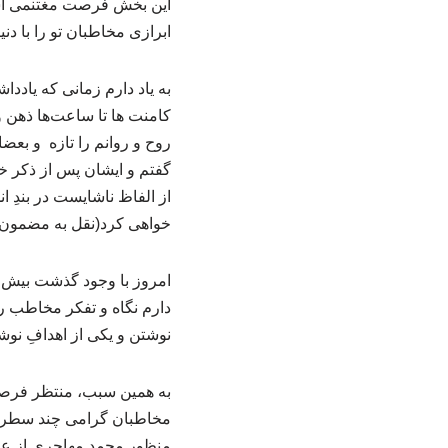
این بخش فرصت مغتنمی است
ابرازی مخاطبان تو را با دنیا
به یاد دارم زمانی که یاددا
کامنت ها تا ساعت‌ها ذهن و 
روح و روانم را تازه و بعضا
گفتم و ایشان پس از ذکر خ
از الفاظ ناشایست در بندِ 
خواهی کرد(نقل به مضمون)
امروز با وجود گذشت بیش ا
دارم نگاه و تفکر مخاطب ر
نوشتن و یکی از اهدافِ نوش
به همین سبب، منتظر فرصتی
مخاطبان گرامی چند سطری 
منظور محمد مهاجری از عکس 