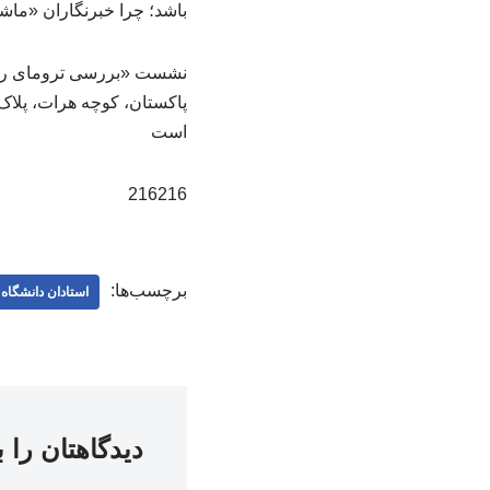
باشد؛ چرا خبرنگاران «ماشین
است
216216
برچسب‌ها:
استادان دانشگاه
دیدگاهتان را 