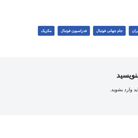
یران
جام جهانی فوتبال
فدراسیون فوتبال
مکزیک
بنویسید
ید
وارد بشوید
.