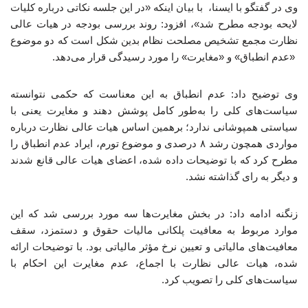
وی در گفتگو با ایسنا، با بیان اینکه «در این جلسه نکاتی درباره کلیات
لایحه بودجه مطرح شد»، افزود: روند بررسی بودجه در هیات عالی
نظارت مجمع تشخیص مصلحت نظام بدین شکل است که دو موضوع
«عدم انطباق» و «مغایرت» را مورد رسیدگی قرار می‌دهد.
وی توضیح داد: عدم انطباق به این معناست که حکمی نتوانسته
سیاست‌های کلی را به‌طور کامل پوشش دهند و مغایرت یعنی با
سیاستی همپوشانی ندارد؛ برهمین اساس هیات عالی نظارت درباره
مواردی همچون رشد ۸ درصدی و موضوع تورم، ایراد عدم انطباق را
مطرح کرد که با توضیحات داده شده، اعضای هیات عالی قانع شدند
و دیگر به رای گذاشته نشد.
زنگنه ادامه داد: در بخش مغایرت‌ها سه مورد بررسی شد که این
موارد مربوط به معافیت پلکانی مالیات حقوق و دستمزد، سقف
معافیت‌های مالیاتی و تعیین نرخ مؤثر مالیاتی بود. با توضیحات ارائه
شده، هیات عالی نظارت با اجماع، عدم مغایرت این احکام با
سیاست‌های کلی را تصویب کرد.