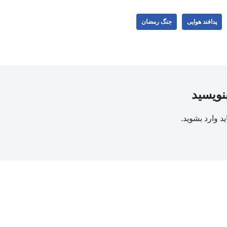
پدافند هوایی
جنگ رمضان
بنویسید
ید
وارد بشوید
.