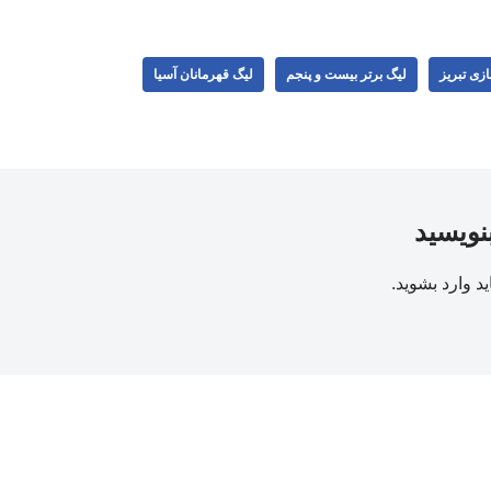
زی تبریز
لیگ برتر بیست و پنجم
لیگ قهرمانان آسیا
بنویسید
ید
وارد بشوید
.