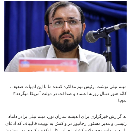
میثم نیلی نوشت: رئیس تیم مذاکره کننده ما با این ادبیات ضعیف،
کانّه هنوز دنبال روزنه اعتماد و صداقت در دولت آمریکا میگردد؟!
عجبا
به گزارش خبرگزاری برای اندیشه سازان نور، میثم نیلی برادر داماد
رئیسی و مدیر مسئول رجانیوز در واکنش به توییت قالیباف که ادعای
الزام واردات محصولات کشاورزی آمریکا را تکذیب کرده بود، نوشت: