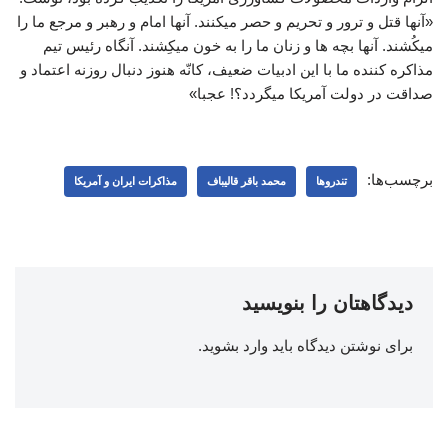
«آنها قتل و ترور و تحریم و حصر میکنند. آنها امام و رهبر و مرجع ما را
میکُشند. آنها بچه ها و زنان ما را به خون میکِشند. آنگاه رئیس تیم
مذاکره کننده ما با این ادبیات ضعیف، کانّه هنوز دنبال روزنه اعتماد و
صداقت در دولت آمریکا میگردد؟! عجبا»
برچسب‌ها:
تندروها
محمد باقر قالیباف
مذاکرات ایران و آمریکا
دیدگاهتان را بنویسید
برای نوشتن دیدگاه باید
وارد بشوید
.