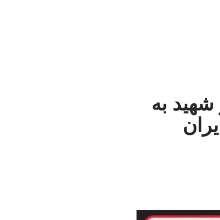
شهید به
یران