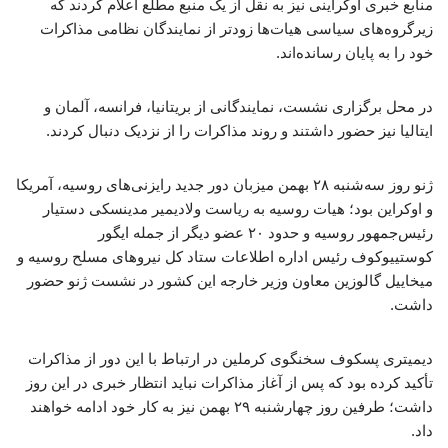
منابع خبری اوکراینی نیز به نقل از یک منبع مطلع اعلام کردند که
زیرگروه‌های سیاسی هیات‌ها زودتر از نمایندگان نظامی مذاکرات
خود را به پایان رسانده‌اند.
در محل برگزاری نشست، نمایندگانی از بریتانیا، فرانسه، آلمان و
ایتالیا نیز حضور داشتند و روند مذاکرات را از نزدیک دنبال کردند.
ژنو روز سه‌شنبه ۲۸ بهمن میزبان دور جدید رایزنی‌های روسیه، آمریکا
و اوکراین بود؛ هیات روسیه به ریاست ولادیمیر مدینسکی دستیار
رئیس‌جمهور روسیه و حدود ۲۰ عضو دیگر از جمله ایگور
کوستییوکوف رئیس اداره اطلاعات ستاد کل نیروهای مسلح روسیه و
میخاییل گالوزین معاون وزیر خارجه این کشور در نشست ژنو حضور
داشت.
دیمیتری پسکوف سخنگوی کرملین در ارتباط با این دور از مذاکرات
تأکید کرده بود که پس از آغاز مذاکرات نباید انتظار خبری در این روز
داشت؛ طرفین روز چهارشنبه ۲۹ بهمن نیز به کار خود ادامه خواهند
داد.