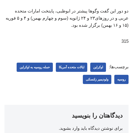
دو دور این گفت‌ وگوها پیشتر در ابوظبی، پایتخت امارات متحده
عربی و در روزهای۲۳ و ۲۴ ژانویه (سوم و چهارم بهمن) و ۴ و ۵ فوریه
(۱۵ و ۱۶ بهمن) برگزار شده بود.
315
برچسب‌ها:
اوکراین
ایالات متحده آمریکا
حمله روسیه به اوکراین
روسیه
ولودیمیر زلنسکی
دیدگاهتان را بنویسید
برای نوشتن دیدگاه باید
وارد بشوید
.