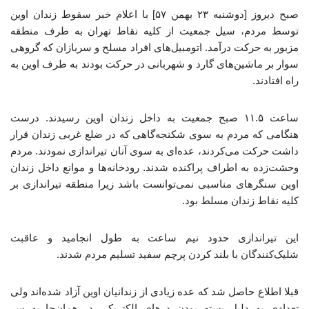
صبح دیروز [دوشنبه ۲۳ بهمن ۵۷] با اعلام خبر سقوط زندان اوین
توسط مردم، سیل جمعیت از کلیه نقاط تهران به طرف منطقه
مزبور به حرکت درآمد. اتومبیل‌های افراد مسلح و سربازان که گروهی
سوار بر ماشین‌های گارد و شهربانی در حرکت بودند به طرف اوین به
راه افتادند.
ساعت ۱۱.۵ صبح جمعیت به داخل زندان اوین رسیدند. درست
هنگامی که مردم به سوی شکنجه‌گاهی که در ضلع غربی زندان قرار
داشت حرکت می‌کردند، عده‌ای به سوی آنان تیراندازی نمودند. مردم
وحشت‌زده به اطراف پراکنده شدند. رودخانه‌ها و موانع داخل زندان
اوین سنگرهای مناسبی نمی‌توانست باشد زیرا منطقه تیراندازی بر
کلیه نقاط زندان مسلط بود.
این تیراندازی حدود نیم ساعت به طول انجامید و عاقبت
شلیک‌کنندگان با بلند کردن پرچم سفید تسلیم مردم شدند.
قبلا اطلاع حاصل شد که عده زیادی از زندانیان اوین آزاد شده‌اند ولی
تعدادی به دلیل بسته بودن درهای الکتریکی در همان‌جا به سر