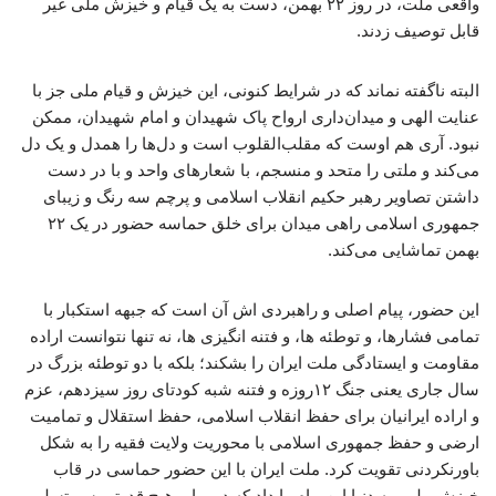
واقعی ملت، در روز ۲۲ بهمن، دست به یک قیام و خیزش ملی غیر
قابل توصیف زدند.
البته ناگفته نماند که در شرایط کنونی، این خیزش و قیام ملی جز با
عنایت الهی و میدان‌داری ارواح پاک شهیدان و امام شهیدان، ممکن
نبود. آری هم اوست که مقلب‌القلوب است و دل‌ها را همدل و یک دل
می‌کند و ملتی را متحد و منسجم، با شعارهای واحد و با در دست
داشتن تصاویر رهبر حکیم انقلاب اسلامی و پرچم سه رنگ و زیبای
جمهوری اسلامی راهی میدان برای خلق حماسه حضور در یک ۲۲
بهمن تماشایی می‌کند.
این حضور، پیام اصلی و راهبردی اش آن است که جبهه استکبار با
تمامی فشارها، و توطئه ها، و فتنه انگیزی ها، نه تنها نتوانست اراده
مقاومت و ایستادگی ملت ایران را بشکند؛ بلکه با دو توطئه بزرگ در
سال جاری یعنی جنگ ۱۲روزه و فتنه شبه کودتای روز سیزدهم، عزم
و اراده ایرانیان برای حفظ انقلاب اسلامی، حفظ استقلال و تمامیت
ارضی و حفظ جمهوری اسلامی با محوریت ولایت فقیه را به شکل
باورنکردنی تقویت کرد. ملت ایران با این حضور حماسی در قاب
خیزش ملی، به دنیا این پیام را داد که در برابر هیچ قدرتی سر تسلیم