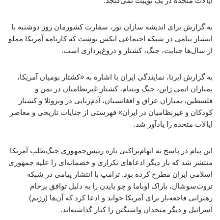
ایالات متحده در یک توییت نمی‌گنجد.
به گزارش برای اندیشه سازان نور، سفارت کشورمان روز دوشنبه با
انتشار پیامی در شبکه اجتماعی ایکس نوشت که کارنامه آمریکا مملو
از سال‌ها جنایت، جنگ، کشتار و دروغ‌پردازی است.
به گزارش ایرنا، نمایندگی ایران با اشاره به «کشتار بومیان آمریکا،
بمباران اتمی ژاپن، جنگ ویتنام، کشتار غیرنظامیان در یمن و
فلسطین، بمباران عراق و افغانستان، آدم‌ربایی در ونزوئلا و کشتار
کودکان و غیرنظامیان در ایران» فهرستی از جنایات تاریخی و معاصر
ایالات متحده را یادآور شد.
این پیام در پاسخ به اتهام‌پراکنی تازه رئیس‌جمهوری جنگ‌طلب آمریکا
منتشر شد که بار دیگر ادعاهای تکراری و خصمانه‌ای را علیه جمهوری
اسلامی ایران مطرح کرده بود. ترامپ با انتشار پیامی در شبکه
تروث‌سوشال، باراک اوباما و جو بایدن را به دلیل توافق برجام
رهبرانی فاجعه‌بار برای آمریکا خواند و ادعا کرد که آن‌ها (رژیم)
اسرائیل و دیگر متحدان واشنگتن را کنار گذاشته‌اند.