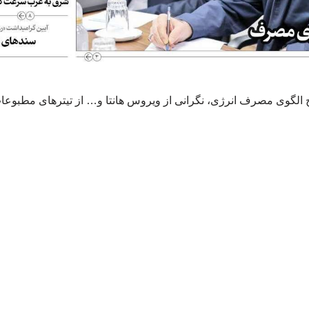
ح الگوی مصرف انرژی، نگرانی از ویروس هانتا و… از تیترهای مطبوع