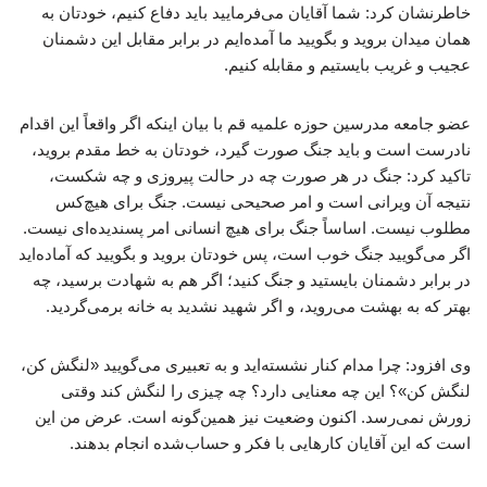
خاطرنشان کرد: شما آقایان می‌فرمایید باید دفاع کنیم، خودتان به
همان میدان بروید و بگویید ما آمده‌ایم در برابر مقابل این دشمنان
عجیب و غریب بایستیم و مقابله کنیم.
عضو جامعه مدرسین حوزه علمیه قم با بیان اینکه اگر واقعاً این اقدام
نادرست است و باید جنگ صورت گیرد، خودتان به خط مقدم بروید،
تاکید کرد: جنگ در هر صورت چه در حالت پیروزی و چه شکست،
نتیجه آن ویرانی است و امر صحیحی نیست. جنگ برای هیچ‌کس
مطلوب نیست. اساساً جنگ برای هیچ انسانی امر پسندیده‌ای نیست.
اگر می‌گویید جنگ خوب است، پس خودتان بروید و بگویید که آماده‌اید
در برابر دشمنان بایستید و جنگ کنید؛ اگر هم به شهادت برسید، چه
بهتر که به بهشت می‌روید، و اگر شهید نشدید به خانه برمی‌گردید.
وی افزود: چرا مدام کنار نشسته‌اید و به تعبیری می‌گویید «لنگش کن،
لنگش کن»؟ این چه معنایی دارد؟ چه چیزی را لنگش کند وقتی
زورش نمی‌رسد. اکنون وضعیت نیز همین‌گونه است. عرض من این
است که این آقایان کارهایی با فکر و حساب‌شده انجام بدهند.