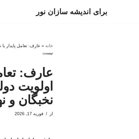
برای اندیشه سازان نور
پرش
به
محتوا
خانه
»
عارف: تعامل پایدار با
نیست
عارف: تعام
اولویت دول
نخبگان و ن
از
فوریه 17, 2026