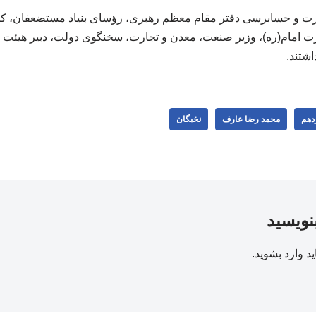
ت و حسابرسی دفتر مقام معظم رهبری، رؤسای بنیاد مستضعفان، کمیت
ت امام(ره)، وزیر صنعت، معدن و تجارت، سخنگوی دولت، دبیر هیئت 
شتند.
ردهم
محمد رضا عارف
نخبگان
بنویسید
ید
وارد بشوید
.