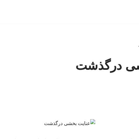
شی درگذشت