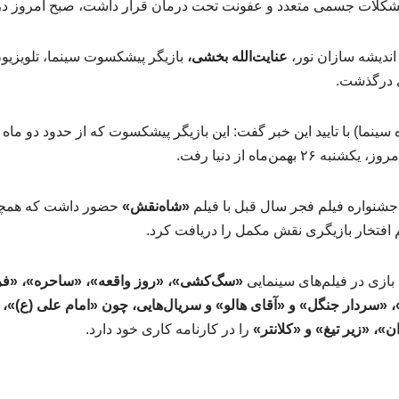
مشکلات جسمی متعدد و عفونت تحت درمان قرار داشت، صبح امروز 
ندیشه سازان نور،
عنایت‌الله بخشی،
بازیگر پیشکسوت سینما، تلویزیون
ه سینما) با تایید این خبر گفت: این بازیگر پیشکسوت که از حدود دو ما
بهمن‌ماه از دنیا رفت.
جشنواره فیلم فجر سال قبل با فیلم
«شاه‌نقش»
حضور داشت که همچن
لم افتخار بازیگری نقش مکمل را دریافت کرد.
«سگ‌کشی»، «روز واقعه»، «ساحره»، «فری
«سردار جنگل» و «آقای هالو» و سریال‌هایی، چون «امام علی (ع)»، «پ
، «زیر تیغ» و «کلانتر»
را در کارنامه کاری خود دارد.