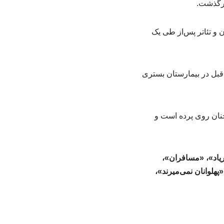
درگذشت.
 و تئاتر پس‌از طی یک
ه قبل در بیمارستان بستری
ان روی پرده است و
اد»، «مسافران»،
هلوانان نمی‌میرند»،