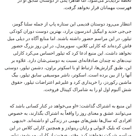
لحظه نزدیک‌تر می‌شود، اما ظاهراً یکی از دوستان سابق او در
فهرست مهمانان قرار نخواهد گرفت.
انتظار می‌رود دوستان قدیمی این ستاره پاپ از جمله سلنا گومز،
جی‌جی حدید و ابیگیل اندرسون برارد، بهترین دوست دوران کودکی
تیلور، در این مراسم حضور داشته باشند. اما منابع آگاه در دیلی میل
فاش کرده‌اند که کارلی کلاس، سوپرمدل، در این روز بزرگ حضور
نخواهد داشت. این منبع ادعا کرد که تیلور احساس می‌کرد کارلی
نیت‌های نه چندان صادقانه‌ای نسبت به دوستی‌شان دارد. علاوه بر
این، طبق گزارش‌ها، ارتباط او با اسکوتر براون، دشمن تیلور، دوستی
آنها را از بین برده است. اسکوتر، ناشر موسیقی سابق تیلور، بیگ
ماشین رکوردز، را خریداری کرد و علیرغم اعتراضات تیلور، حقوق
شش آلبوم اول او را به شامراک کپیتال فروخت.
این منبع به اشتراک گذاشت: «او می‌خواهد در کنار کسانی باشد که
می‌توانند عشق و معنای روز را واقعاً به اشتراک بگذارند، به خصوص
افرادی که سال‌ها نقش‌های مهمی در زندگی او داشته‌اند. «بدیهی
است که بلیک لایولی و رایان رینولدز و همچنین کارلی کلاس در این
مراسم شرکت نخواهند کرد. وقتی صحبت از کارلی می‌شود، تیلور