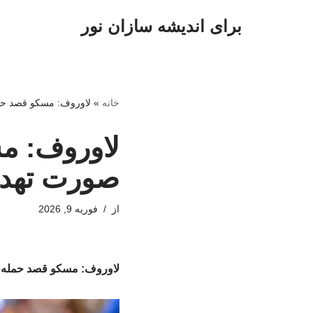
برای اندیشه سازان نور
پرش
به
محتوا
خانه
»
لاوروف: مسکو قصد حمله
لاوروف: مس
صورت تهدی
از
فوریه 9, 2026
لاوروف: مسکو قصد حمله به 