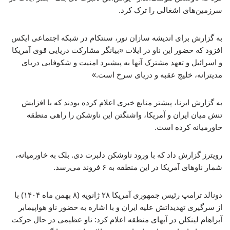
سرزمین‌های اشغالی را ترک کرد.
به گزارش برای اندیشه سازان نور، سنتکام در شبکه اجتماعی ایکس
افزود که حضور این ناو در ایلات «بیانگر مشارکت دریایی قوی آمریکا
و اسرائیل و تعهد مشترک آنها به پیشبرد امنیت و شکوفایی دریای
مدیترانه، خلیج عقبه و دریای سرخ است.»
به گزارش ایرنا، پیشتر منابع خبری اعلام کرده بودند که با افزایش
تنش میان ایران و آمریکا، واشنگتن این ناوشکن را راهی منطقه
خاورمیانه کرده است.
رویترز گزارش داد که با ورود ناوشکن دلبرت دی. بلک به خاورمیانه،
شمار ناوهای آمریکا در این منطقه به ۶ فروند می‌رسد.
دونالد ترامپ رئیس جمهوری آمریکا ۲۸ ژانویه (۸ بهمن ماه ۱۴۰۴) با
از سرگیری تهدیداتش علیه ایران و با اشاره به حضور ناو هواپیمابر
آبراهام لینکلن در آبهای منطقه اعلام کرد: ناو عظیمی در حال حرکت