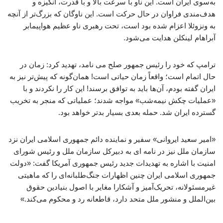
به‌سوی ایران است. این ناو با سرعت بالا و با قدرت، انگیزه و
هدف‌مندی فراوان در حال حرکت است. این ناوگان که بزرگ‌تر از آنچه
به ونزوئلا اعزام شده بود است، تحت رهبری ناو عظیم هواپیمابر
آبراهام لینکلن هدایت می‌شود.
ترامپ که خود را رئیس جمهور صلح می نامد، تهدید کرد: زمان در
حال اتمام است؛ واقعاً زمان حیاتی است! همان‌گونه که پیش‌تر نیز به
ایران گفته بودم، آن‌ها باید به توافق برسند! این کار را نکردند و با
«عملیات چکش نیمه‌شب» مواجه شدند؛ عملیاتی که منجر به تخریب
گسترده ایران شد. حمله بعدی بسیار بدتر خواهد بود.
«امیر سعید ایروانی» سفیر و نماینده دائم جمهوری اسلامی ایران نزد
سازمان ملل نیز در نامه ای به دبیرکل سازمان ملل و رئیس شورای
امنیت با اشاره به تهدیدات جدید رئیس جمهوری آمریکا گفت: «دولت
جمهوری اسلامی ایران چنین اظهارات جنگ‌طلبانه‌ای را که ماهیتی
غیرمسئولانه، تحریک‌آمیز و آشکارا مغایر با اصول بنیادین حقوق
بین‌الملل و منشور ملل متحد دارد، قاطعانه رد و محکوم می‌کند.»