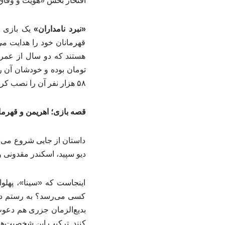
افتخار بخش «هویت و وفاق م
«نبرد نامداران»
یک بازی اس
قهرمانان خود را هدایت می
هستند که دو سال از عمرشا
تومان بوده و خودشان آن را
۵۸ هزار نفر آن را نصب کرده‌اند و امتیاز ۴.۱ از ۵ را به آن داده‌اند. عددی که برای یک بازی کاملاً ایرانی، اصلاً بد نیست.
قصه بازی؛ اهریمن و قهرما
داستان از جایی شروع می‌ش
دیو سپید، اسکندر مقدونی و
اینجاست که «سینا»، پهلوا
کسی می‌رسد؟ به رستم دستا
بدیع‌الزمان جزری هم دعوت ر
کنند. ترکیب این شخصیت‌ها 