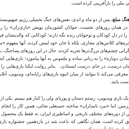
 ملی را بازآفرینی کرده است.
هنگ مبلغ،
پس از دو ماه و اندی، نفس‌های جنگ تحمیلی رژیم صهیونیست
در همان روزهای نخست، جوانان کشورمان پویش «بازی‌ران» را راه‌ا
 را در دل کودکان و نوجوانان زنده نگه دارند؛ کودکانی که والدینشان فرز
ره‌های کلاس‌های مجازی، بلکه با جان خود لمس کردند. آنها مفهوم «مق
گرانی چشم‌های بزرگ‌ترها تجربه کردند. حال در این روزهای پساجنگ، به ب
دن دوباره» را به زبانی ساده و ملموس به آنها بیاموزد؛ بازی‌هایی که
ن درست، در جای درست ایستادن. بنابر روایت ایکنا بازی‌هایی را 
 معرفی می‌کند تا بتوانند از میان انبوه بازی‌های رایانه‌ای، ویدیویی، آ
ست یابند.
یک بازی ویدیویی، رستم دستان و پوریای ولی را کنار هم ببینیم. یکی ا
رزمین. اما «نبرد نامداران» ساخته حسنعلی نجاتی، همین کار را انجام د
از دوره‌های مختلف تاریخی و اساطیری ایران، نه فقط یک محصول سر
کرده است. همان نگاهی که باعث شد در یازدهمین جشنواره بازی‌ها