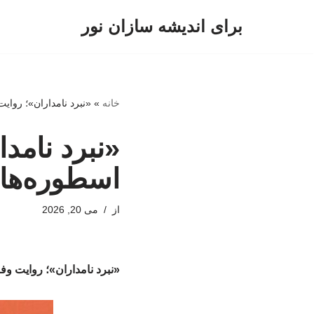
برای اندیشه سازان نور
پرش
به
محتوا
خانه
»
«نبرد نامداران»؛ روای
«نبرد نامد
اسطوره‌ها
از
می 20, 2026
«نبرد نامداران»؛ روایت وف