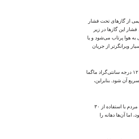
یمی از گازهای تحت فشار
فشار این گازها در زیر
به هوا پرتاب می‌شود و یا
 انفجار جانبی (Lateral Blast) رخ می‌دهد که بسیار ویرانگرتر از جریان
بر اساس گزارش «iflscience»، بتن گرچه ماده بسیار مقاومی است، اما در برابر دمای ۷۰۰ تا ۱۲۰۰ درجه سانتی‌گراد ماگما
ریع آن شود. بنابراین،
در طول تاریخ، بشر تلاش‌هایی برای تغییر مسیر گدازه‌ها انجام داده است.در سال ۱۹۷۳ در ایسلند، مردم با استفاده از ۳۰
 اما آن‌ها دهانه را