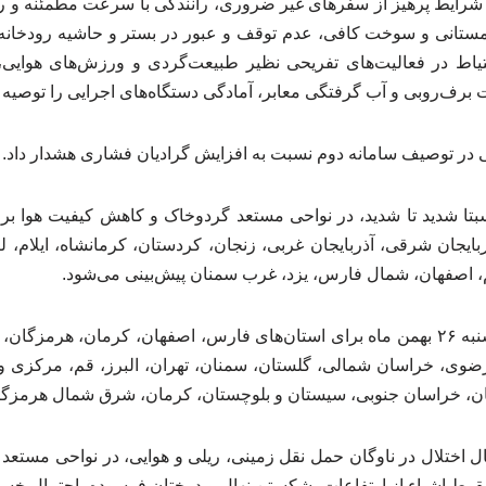
شرایط پرهیز از سفرهای غیر ضروری، رانندگی با سرعت مطمئنه و 
ستانی و سوخت کافی، عدم توقف و عبور در بستر و حاشیه رودخانه‌ه
حتیاط در فعالیت‌های تفریحی نظیر طبیعت‌گردی و ورزش‌های هوایی، 
 برف‌روبی و آب گرفتگی معابر، آمادگی دستگاه‌های اجرایی را توصیه م
در توصیف سامانه دوم نسبت به افزایش گرادیان فشاری هشدار داد.
ذربایجان شرقی، آذربایجان غربی، زنجان، کردستان، کرمانشاه، ایلام، 
، اصفهان، شمال فارس، یزد، غرب سمنان پیش‌بینی می‌شود.
این وضعیت برای روز یک‌شنبه ۲۶ بهمن ماه برای استان‌های فارس، اصفهان، کرمان، ه
ن، خراسان جنوبی، سیستان و بلوچستان، کرمان، شرق شمال هرمزگان 
ال اختلال در ناوگان حمل نقل زمینی، ریلی و هوایی، در نواحی مستع
سقوط اشیاء از ارتفاعات، شکستن نهال و درختان فرسوده، احتمال خس