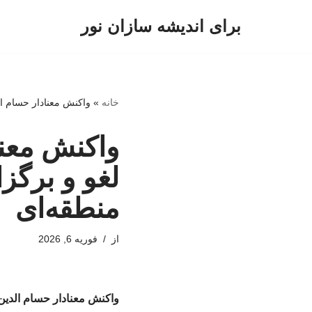
برای اندیشه سازان نور
پرش
به
محتوا
خانه
»
واکنش معنادار حسام ال
واکنش معنا
لغو و برگز
منطقه‌ای
از
فوریه 6, 2026
واکنش معنادار حسام الدین 