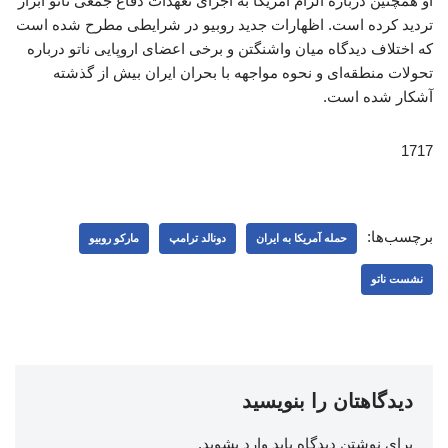
او همچنین درباره الزام آمریکا به اجرای تعهدات دفاع جمعی ناتو ابراز
تردید کرده است. اظهارات جدید روبیو در شرایطی مطرح شده است
که اختلاف دیدگاه میان واشنگتن و برخی اعضای اروپایی ناتو درباره
تحولات منطقه‌ای و نحوه مواجهه با بحران ایران بیش از گذشته
آشکار شده است.
1717
برچسب‌ها:
حمله آمریکا به ایران
دونالد ترامپ
مارکو روبیو
نشست ناتو
دیدگاهتان را بنویسید
برای نوشتن دیدگاه باید
وارد بشوید
.