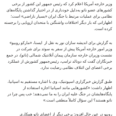
وزیر خارجه آمریکا اعلام کرد که رئیس جمهور این کشور از برخی
کشورهای عضو ناتو به‌دلیل خودداری از در اختیار گذاشتن پایگاه‌های
نظامی برای عملیات مرتبط با جنگ ایران «بسیار ناراضی» است؛
اظهاراتی که بار دیگر اختلافات واشنگتن با متحدان اروپایی را برجسته
کرده است.
به گزارش برای اندیشه سازان نور به نقل از ایسنا، «مارکو روبیو»
وزیر امور خارجه آمریکا پیش از سفر به سوئد برای شرکت در
نشست وزیران خارجه سازمان پیمان آتلانتیک شمالی (ناتو)، در جمع
خبرنگاران گفت که دونالد ترامپ، رئیس‌جمهور کشورش از عملکرد
برخی اعضای این ائتلاف نظامی رضایت ندارد.
طبق گزارش خبرگزاری اسپوتنیک، وی با اشاره مستقیم به اسپانیا،
اظهار داشت: «کشورهایی مانند اسپانیا اجازه استفاده از
پایگاه‌هایشان در جنگ علیه ایران را به ما نمی‌دهند؛ خب پس چرا در
ناتو هستند؟ این سؤال کاملاً منطقی است.»
روبیو در عین حال افزود: برخی دیگر از اعضای ناتو همکاری