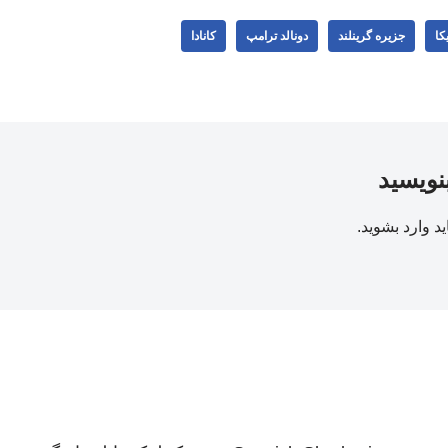
کا
جزیره گرینلند
دونالد ترامپ
کانادا
بنویسید
ید
وارد بشوید
.