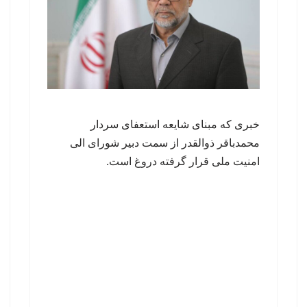
خبری که مبنای شایعه استعفای سردار
محمدباقر ذوالقدر از سمت دبیر شورای الی
امنیت ملی قرار گرفته دروغ است.