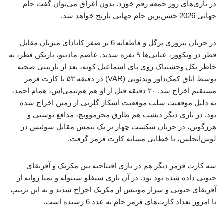
در بازی‌های روز جمعه رقم خورد. بدون اغراق می‌توان گفت جام
جهانی 2026 خشن‌ترین جام جهانی تاریخ خواهد شد.
در جریان پیروزی پرگل و قاطعانه 6 بر صفر کانادای میزبان مقابل
قطر در ونکوور، عنابی‌ها ۹ نفره شدند. عاصم مادیبو، بازیکن قطر، به
خاطر تکل وحشتناک روی پای اسماعیل کونه، بعد از بازبینی صحنه
توسط اتاق کمک‌داور ویدئویی (VAR) در دقیقه ۵۳ با کارت قرمز
مستقیم اخراج شد. ۲۰ دقیقه قبل از او هم هم‌تیمی‌اش، همام احمد،
به دلیل موقعیت سلب موقعیت آشکار گلزنی از زمین اخراج شده
بود. در بازی دیگر دیشب هم طارق محرموویچ، مدافع بوسنی و
هرزگوین، در جریان شکست چهار بر یک تیمش مقابل سوئیس در
لوس‌آنجلس، با خطایی مشابه کارت قرمز گرفت.
سه کارت قرمز دیگر هم در بازی افتتاحیه بین مکزیک و آفریقای
جنوبی داده شده بود بود. در آن بازی سپفلو سیتوله و تمبا زوانه از
آفریقای جنوبی و سزار مونتس از مکزیک اخراج شدند و به این ترتیب
تا امروز تعداد کارت‌های قرمز جام به عدد 6 رسیده است.